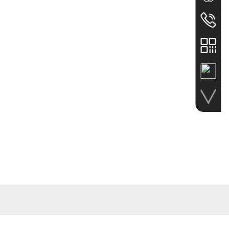
手机网站
天瑞
服务热线
023-675
电话
023-675
传真
86-023-
公众号